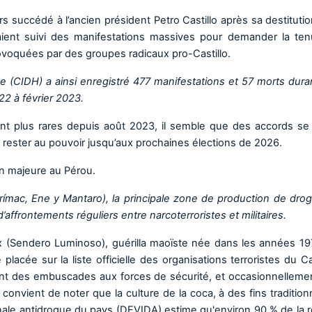
urs succédé à l’ancien président Petro Castillo après sa destituti
ient suivi des manifestations massives pour demander la te
ovoquées par des groupes radicaux pro-Castillo.
e (CIDH) a ainsi enregistré 477 manifestations et 57 morts dura
2 à février 2023.
sant plus rares depuis août 2023, il semble que des accords se
 rester au pouvoir jusqu’aux prochaines élections de 2026.
on majeure au Pérou.
rímac, Ene y Mantaro), la principale zone de production de dro
’affrontements réguliers entre narcoterroristes et militaires.
x (Sendero Luminoso), guérilla maoïste née dans les années 19
acée sur la liste officielle des organisations terroristes du C
dent des embuscades aux forces de sécurité, et occasionnelleme
 Il convient de noter que la culture de la coca, à des fins tradition
nale antidrogue du pays (DEVIDA) estime qu'environ 90 % de la r