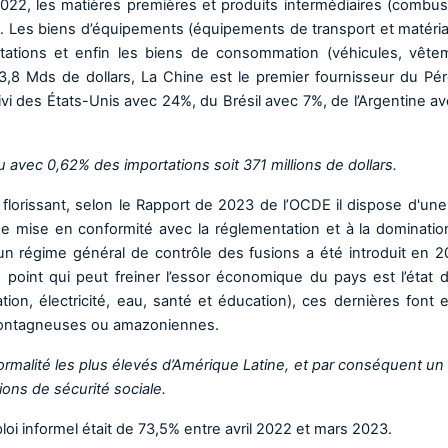
022, les matières premières et produits intermédiaires (combust
s. Les biens d’équipements (équipements de transport et matéri
tations et enfin les biens de consommation (véhicules, vête
3,8 Mds de dollars, La Chine est le premier fournisseur du Pé
vi des États-Unis avec 24%, du Brésil avec 7%, de l’Argentine a
avec 0,62% des importations soit 371 millions de dollars.
florissant, selon le Rapport de 2023 de l’OCDE il dispose d'une 
 mise en conformité avec la réglementation et à la dominatio
un régime général de contrôle des fusions a été introduit en 2
 point qui peut freiner l’essor économique du pays est l’état 
ion, électricité, eau, santé et éducation), ces dernières font 
montagneuses ou amazoniennes.
formalité les plus élevés d’Amérique Latine, et par conséquent un
tions de sécurité sociale.
loi informel était de 73,5% entre avril 2022 et mars 2023.