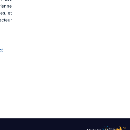
vienne
es, et
ecteur
ct