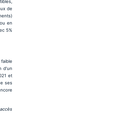
ibles,
aux de
ments)
rou en
vec 5%
faible
n d'un
021 et
de ses
encore
 accès