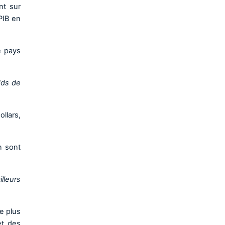
nt sur
PIB en
e pays
Mds de
llars,
n sont
lleurs
e plus
et des