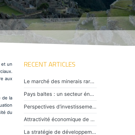
RECENT ARTICLES
 et un
ciaux.
re aux
Le marché des minerais rares en Asie centrale : opportunités et défis pour les investisseurs
Pays baltes : un secteur énergétique en plein essor confronté à un climat de tensions caractérisées
 de la
uation
Perspectives d’investissements en Indonésie : entre attractivité économique et défis sécuritaires
ité du
Attractivité économique de Taïwan : opportunités et risques ?
La stratégie de développement des énergies au Chili : risques et opportunités