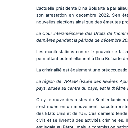
L’actuelle présidente Dina Boluarte a par aille
son arrestation en décembre 2022. S’en éta
nouvelles élections ainsi que des émeutes pr
La Cour interaméricaine des Droits de l'homm
dernières pendant la période de décembre 202
Les manifestations contre le pouvoir se fai
permettant potentiellement à Dina Boluarte de
La criminalité est également une préoccupati
La région de VRAEM (Vallée des Rivières Apu
pays, située au centre du pays, est le théâtre d
On y retrouve des restes du Sentier lumineu
s’est muée en un mouvement narcoterroriste pl
des Etats Unis et de l’UE. Ces derniers ten
civils et se livrent à des activités criminelles.
est légale au Pérou, mais la commission natio