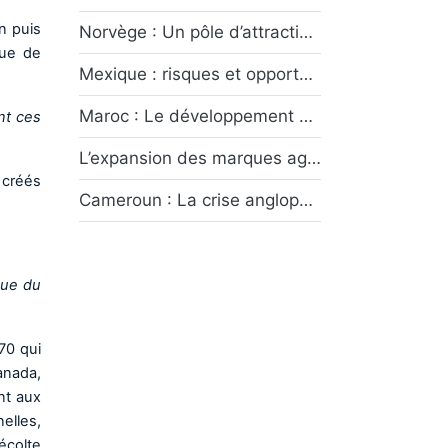
on puis
Norvège : Un pôle d’attractivité économique entre rente pétrolière et transition écologique
nue de
Mexique : risques et opportunités
Maroc : Le développement des provinces du Sud symbole du dynamisme économique marocain
nt ces
L’expansion des marques agroalimentaires françaises dans les pays émergents : Opportunités et défis
 créés
Cameroun : La crise anglophone, un conflit sans fin ?
gue du
70 qui
anada,
nt aux
nelles,
écolte