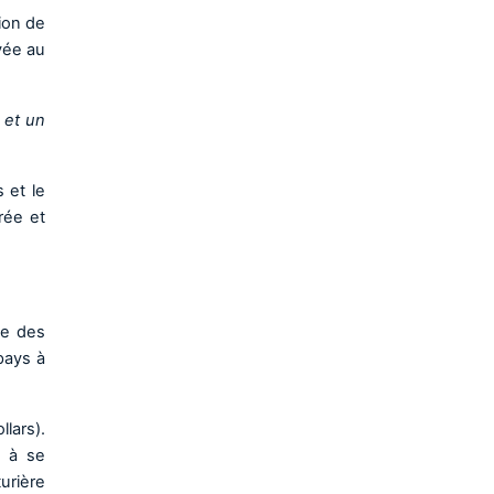
ion de
vée au
, et un
 et le
rée et
ne des
pays à
lars).
e à se
turière