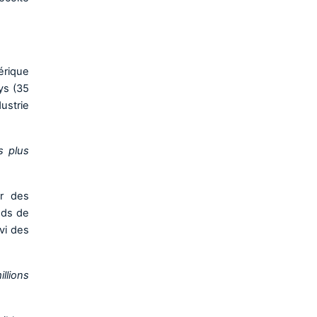
érique
ys (35
ustrie
s plus
ur des
Mds de
vi des
llions