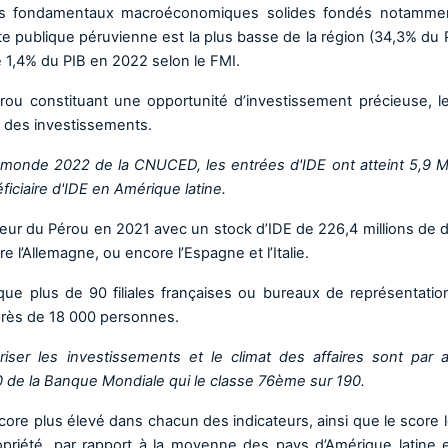
es fondamentaux macroéconomiques solides fondés notamme
e publique péruvienne est la plus basse de la région (34,3% du 
de 1,4% du PIB en 2022 selon le FMI.
ou constituant une opportunité d’investissement précieuse, l
n des investissements.
le monde 2022 de la CNUCED, les entrées d'IDE ont atteint 5,9 
ficiaire d'IDE en Amérique latine.
seur du Pérou en 2021 avec un stock d’IDE de 226,4 millions de do
re l’Allemagne, ou encore l’Espagne et l’Italie.
que plus de 90 filiales françaises ou bureaux de représentatio
près de 18 000 personnes.
ser les investissements et le climat des affaires sont par ai
 de la Banque Mondiale qui le classe 76ème sur 190.
ore plus élevé dans chacun des indicateurs, ainsi que le score l
opriété, par rapport à la moyenne des pays d’Amérique latine 