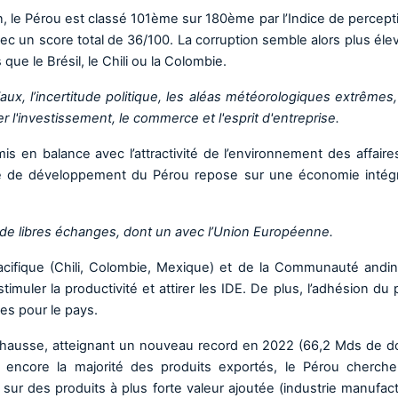
n, le Pérou est classé 101ème sur 180ème par l’Indice de percept
vec un score total de 36/100. La corruption semble alors plus éle
que le Brésil, le Chili ou la Colombie.
ociaux, l’incertitude politique, les aléas météorologiques extrêmes
l'investissement, le commerce et l'esprit d'entreprise.
 en balance avec l’attractivité de l’environnement des affaires
gie de développement du Pérou repose sur une économie intég
 de libres échanges, dont un avec l’Union Européenne.
acifique (Chili, Colombie, Mexique) et de la Communauté andi
imuler la productivité et attirer les IDE. De plus, l’adhésion du 
es pour le pays.
hausse, atteignant un nouveau record en 2022 (66,2 Mds de dol
t encore la majorité des produits exportés, le Pérou cherch
ue sur des produits à plus forte valeur ajoutée (industrie manufac