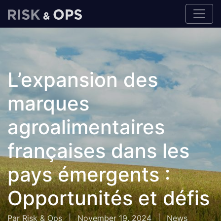
L’expansion des
marques
agroalimentaires
françaises dans les
pays émergents :
Opportunités et défis
Par Risk & Ops
|
November 19, 2024
|
News